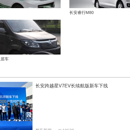
长安睿行M80
旅居车
长安跨越星V7EV长续航版新车下线