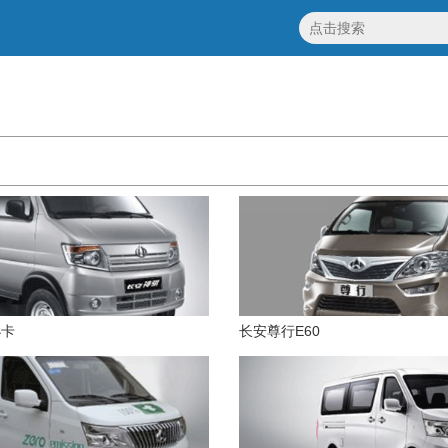
小卡
长安尊行E60