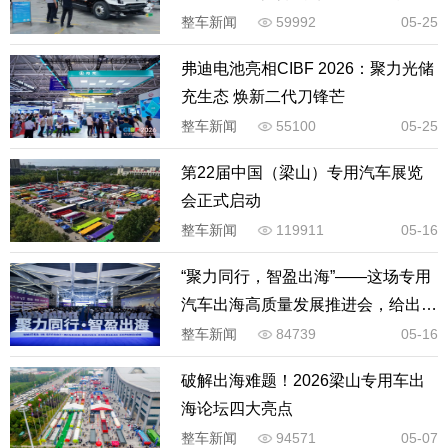
整车新闻
59992
05-25
弗迪电池亮相CIBF 2026：聚力光储
充生态 焕新二代刀锋芒
整车新闻
55100
05-25
第22届中国（梁山）专用汽车展览
会正式启动
整车新闻
119911
05-16
“聚力同行，智盈出海”——这场专用
汽车出海高质量发展推进会，给出出
海答案
整车新闻
84739
05-16
破解出海难题！2026梁山专用车出
海论坛四大亮点
整车新闻
94571
05-07