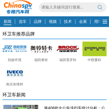
新闻
选车
品牌
视频
技术
会展
用车养
环卫车推荐品牌
劲旅环境
福田奥铃
福田普罗科
中联重科
南京依维柯
环卫车新闻
第408批次公告洗扫车统计分析：公