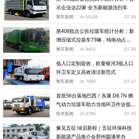
示企业达22家 全为新能源洗扫车
整车新闻
10194
07-30
第408批次公告垃圾车统计分析：新
增压缩式垃圾车73辆，纯电动占比
超过40%以上
整车新闻
9415
07-30
低入口定制提效，欧曼银河3低入口
环卫车定义高效清洁新范式
整车新闻
7989
07-17
首批56台落地巴西！东康 D6.7N 燃
气动力垃圾车助力当地环卫作业低碳
升级
技术新闻
2790
07-15
豫见五征 绿启新程｜五征环保科技
新能源产品推介会郑州圆满举办