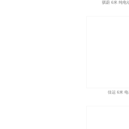
骐蔚 6米 纯电动
佳运 6米 电视