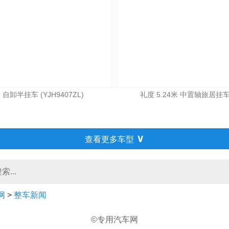
自卸半挂车 (YJH9407ZL)
礼度 5.24米 中置轴旅居挂车 (
∨
查看更多车型
网
>
整车新闻
©专用汽车网