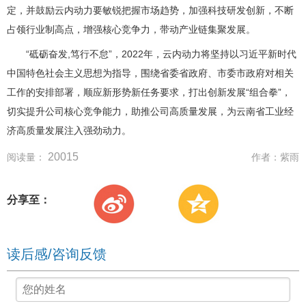
定，并鼓励云内动力要敏锐把握市场趋势，加强科技研发创新，不断
占领行业制高点，增强核心竞争力，带动产业链集聚发展。
“砥砺奋发,笃行不怠”，2022年，云内动力将坚持以习近平新时代
中国特色社会主义思想为指导，围绕省委省政府、市委市政府对相关
工作的安排部署，顺应新形势新任务要求，打出创新发展“组合拳”，
切实提升公司核心竞争能力，助推公司高质量发展，为云南省工业经
济高质量发展注入强劲动力。
20015
阅读量：
作者：
紫雨
分享至：
读后感/咨询反馈