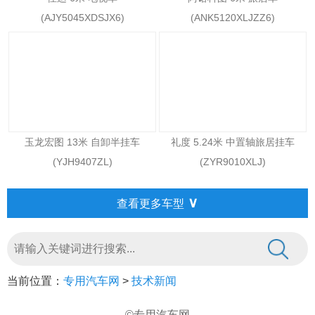
(AJY5045XDSJX6)
(ANK5120XLJZZ6)
玉龙宏图 13米 自卸半挂车
礼度 5.24米 中置轴旅居挂车
(YJH9407ZL)
(ZYR9010XLJ)
∨
查看更多车型
当前位置：
专用汽车网
>
技术新闻
©专用汽车网