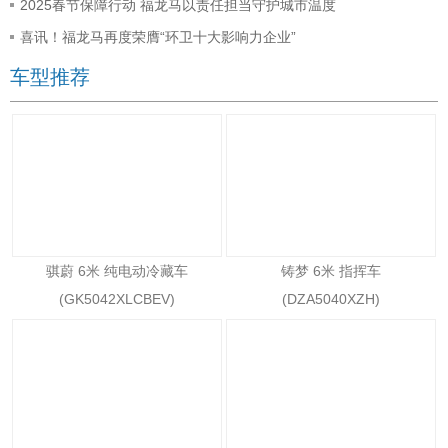
2025春节保障行动 福龙马以责任担当守护城市温度
喜讯！福龙马再度荣膺“环卫十大影响力企业”
车型推荐
骐蔚 6米 纯电动冷藏车
铸梦 6米 指挥车
(GK5042XLCBEV)
(DZA5040XZH)