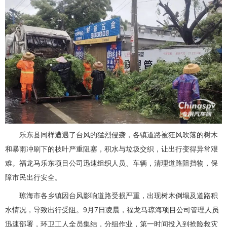
乐东县同样遭遇了台风的猛烈侵袭，各镇道路被狂风吹落的树木
和暴雨冲刷下的枝叶严重阻塞，积水与垃圾交织，让出行变得异常艰
难。福龙马乐东项目公司迅速组织人员、车辆，清理道路阻挡物，保
障市民出行安全。
琼海市各乡镇因台风影响道路受损严重，出现树木倒塌及道路积
水情况，导致出行受阻。9月7日凌晨，福龙马琼海项目公司管理人员
迅速部署，环卫工人全员集结，分组作业，第一时间投入到抢险救灾