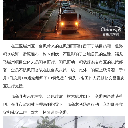
在三亚崖州区，台风带来的狂风骤雨同样留下了满目狼藉，道路
积水成河，淤泥遍布，树木倒伏，严重影响了当地居民的生活。福龙
马崖州项目全体人员闻令而行、闻汛而动，积极落实省市区的决策部
署，全员不惧风雨奋战在抗台救灾第一线。此外，响应上级号召，于9
月9日凌晨1点迅速组织了10辆救援车辆及12名工作人员赶赴文昌重灾
区进行支援。
临高县亦未能幸免，台风过后，树木成片倒下，交通网络遭受重
创。在县市政园林管理局的指导下，临高龙马迅速行动，立即展开救
灾和减灾工作，致力于恢复道路交通。