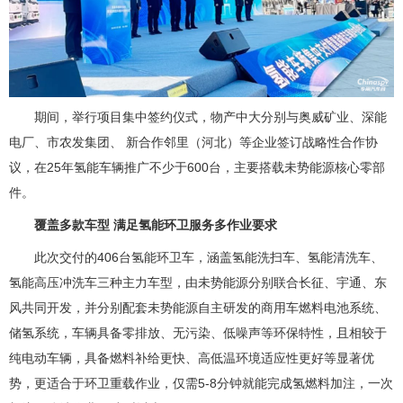
期间，举行项目集中签约仪式，物产中大分别与奥威矿业、深能
电厂、市农发集团、 新合作邻里（河北）等企业签订战略性合作协
议，在25年氢能车辆推广不少于600台，主要搭载未势能源核心零部
件。
覆盖多款车型 满足氢能环卫服务多作业要求
此次交付的406台氢能环卫车，涵盖氢能洗扫车、氢能清洗车、
氢能高压冲洗车三种主力车型，由未势能源分别联合长征、宇通、东
风共同开发，并分别配套未势能源自主研发的商用车燃料电池系统、
储氢系统，车辆具备零排放、无污染、低噪声等环保特性，且相较于
纯电动车辆，具备燃料补给更快、高低温环境适应性更好等显著优
势，更适合于环卫重载作业，仅需5-8分钟就能完成氢燃料加注，一次