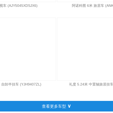
车 (AJY5045XDSJX6)
阿诺科图 6米 旅居车 (ANK5
自卸半挂车 (YJH9407ZL)
礼度 5.24米 中置轴旅居挂车 (
∨
查看更多车型