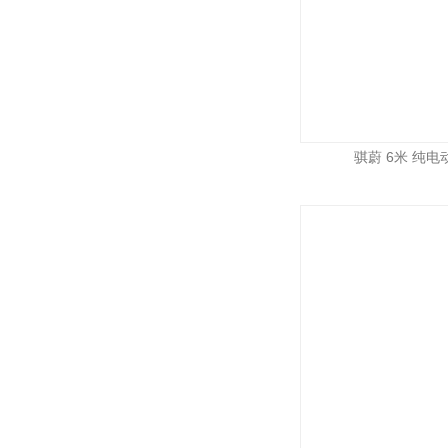
骐蔚 6米 纯电动