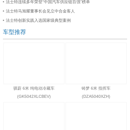
法士特连续多年荣登“中国汽车供应链百强”榜单
法士特马旭耀董事长会见立中合金客人
法士特创新实践入选国家级典型案例
车型推荐
骐蔚 6米 纯电动冷藏车
铸梦 6米 指挥车
(GK5042XLCBEV)
(DZA5040XZH)