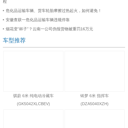
程
危化品运输车辆、货车轮胎摩擦过热起火，如何避免！
安徽查获一危化品运输车辆违规停靠
烟花变“杯子”？云南一公司伪报货物被重罚16万元
车型推荐
骐蔚 6米 纯电动冷藏车
铸梦 6米 指挥车
(GK5042XLCBEV)
(DZA5040XZH)