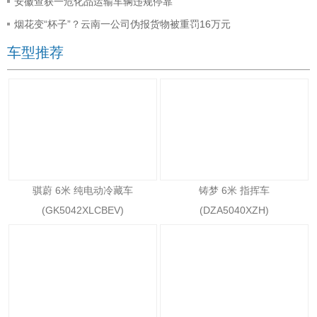
安徽查获一危化品运输车辆违规停靠
烟花变“杯子”？云南一公司伪报货物被重罚16万元
车型推荐
骐蔚 6米 纯电动冷藏车
铸梦 6米 指挥车
(GK5042XLCBEV)
(DZA5040XZH)