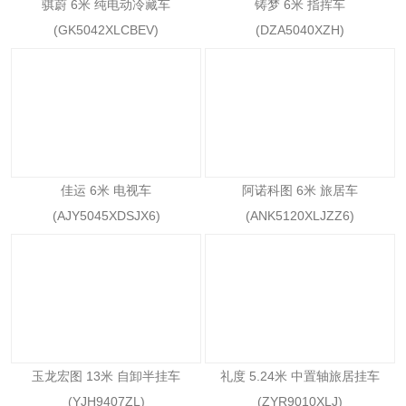
骐蔚 6米 纯电动冷藏车
铸梦 6米 指挥车
(GK5042XLCBEV)
(DZA5040XZH)
佳运 6米 电视车
阿诺科图 6米 旅居车
(AJY5045XDSJX6)
(ANK5120XLJZZ6)
玉龙宏图 13米 自卸半挂车
礼度 5.24米 中置轴旅居挂车
(YJH9407ZL)
(ZYR9010XLJ)