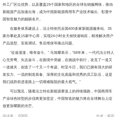
外工厂区位优势，以及覆盖29个国家和地区的全球化销服网络，推动
新能源产品加速出海，成为中国新能源商用车产业技术输出、彰显中
国智造魅力的靓丽名片。
在服务体系建设上，法士特依托全国400多家新能源服务站、35
家办事处及15家中心库，实现24小时全天候快速响应，精准解决用户
产品选型、安装调试、售后维保等痛点问题。
“征途漫漫，唯有奋斗。” 马旭耀表示，“58年来，一代代法士特人
心无旁骛、矢志奋斗，在困境中突破，在挑战中前行，攻克了一道又
一道难关，创造了一个又一个奇迹。时至今日，我们已拥有强大的研
发实力、一流的制造装备、深厚的文化底蕴和优秀的员工队伍，这是
我们战胜前进道路上一切艰难险阻的最大底气。”
可以预见，随着法士特在新能源赛道上的持续领跑，中国商用车
产业绿色转型的步伐将更加坚定，中国智造的魅力将在全球舞台上绽
放更加耀眼的光芒。
6966
阅读量：
作者：
紫雨