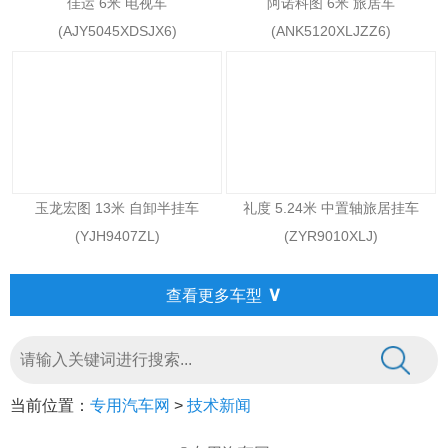
佳运 6米 电视车
阿诺科图 6米 旅居车
(AJY5045XDSJX6)
(ANK5120XLJZZ6)
玉龙宏图 13米 自卸半挂车
礼度 5.24米 中置轴旅居挂车
(YJH9407ZL)
(ZYR9010XLJ)
∨
查看更多车型
当前位置：
专用汽车网
>
技术新闻