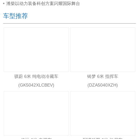
潍柴以动力装备科创方案闪耀国际舞台
车型推荐
骐蔚 6米 纯电动冷藏车
铸梦 6米 指挥车
(GK5042XLCBEV)
(DZA5040XZH)