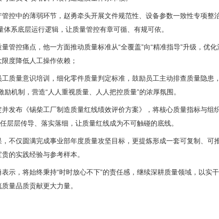
产管控中的薄弱环节，赵勇牵头开展文件规范性、设备参数一致性专项整
质量体系底层运行逻辑，让质量管控有章可循、有规可依。
量管控痛点，他一方面推动质量标准从“全覆盖”向“精准指导”升级，优
大限度降低人工操作依赖；
工质量意识培训，细化零件质量判定标准，鼓励员工主动排查质量隐患，建
激励机制，营造“人人重视质量、人人把控质量”的浓厚氛围。
定并发布《锡柴工厂制造质量红线绩效评价方案》，将核心质量指标与组
责任层层传导、落实落细，让质量红线成为不可触碰的底线。
果，不仅圆满完成事业部年度质量攻坚目标，更提炼形成一套可复制、可
宝贵的实践经验与参考样本。
勇表示，将始终秉持“时时放心不下”的责任感，继续深耕质量领域，以实
流质量品质贡献更大力量。