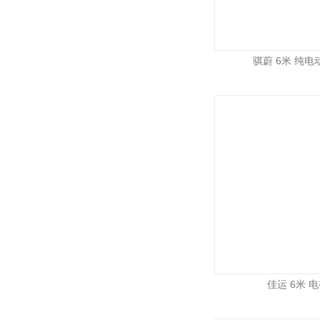
骐蔚 6米 纯电动
佳运 6米 电视