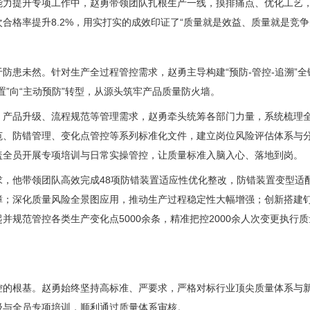
能力提升专项工作中，赵勇带领团队扎根生产一线，摸排痛点、优化工艺
合格率提升8.2%，用实打实的成效印证了“质量就是效益、质量就是竞争
防患未然。针对生产全过程管控需求，赵勇主导构建“预防-管控-追溯”
置”向“主动预防”转型，从源头筑牢产品质量防火墙。
、产品升级、流程规范等管理需求，赵勇牵头统筹各部门力量，系统梳理
范、防错管理、变化点管控等系列标准化文件，建立岗位风险评估体系与分
盖全员开展专项培训与日常实操管控，让质量标准入脑入心、落地到岗。
，他带领团队高效完成48项防错装置适应性优化整改，防错装置变型适配
障；深化质量风险全景图应用，推动生产过程稳定性大幅增强；创新搭建
并规范管控各类生产变化点5000余条，精准把控2000余人次变更执行
控的根基。赵勇始终坚持高标准、严要求，严格对标行业顶尖质量体系与新
级与全员专项培训，顺利通过质量体系审核。