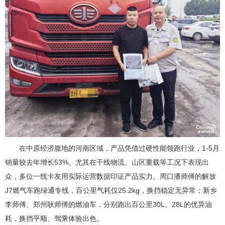
在中原经济腹地的河南区域，产品凭借过硬性能领跑行业，1-5月
销量较去年增长53%。尤其在干线物流、山区重载等工况下表现出
众，多位一线卡友用实际运营数据印证产品实力。周口潘师傅的解放
J7燃气车跑绿通专线，百公里气耗仅25.2kg，换挡稳定无异常；新乡
李师傅、郑州耿师傅的燃油车，分别跑出百公里30L、28L的优异油
耗，换挡平顺、驾乘体验出色。