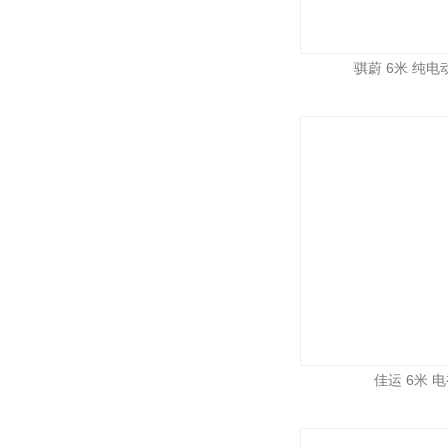
骐蔚 6米 纯电动
佳运 6米 电视