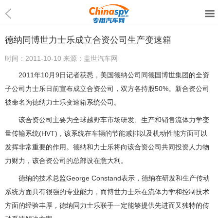
德纳同博世力士乐成立合资公司生产变速箱
时间：
2011-10-10
来源：
盖世汽车网
2011年10月9日记者获悉，美国德纳公司同德国博世集团的全资
子公司力士乐日前宣布成立合资公司，双方各持股50%。新合资公司
被命名为德纳力士乐变速箱系统公司。
该合资公司主要为全球越野车市场研发、生产和销售流体力学变
量传输系统(HVT)，该系统在车辆的节能减排以及机动性能方面可以
发挥非常重要的作用。德纳和力士乐将向该合资公司共同投资人力物
力财力，该合资公司的总部设在意大利。
德纳的技术总监George Constand表示，德纳在研发和生产传动
系统方面具有很强的专业能力，而博世力士乐在流体力学和控制技术
方面的经验丰厚，德纳同力士乐联手一定能够提供先进而又独特的传