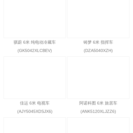
骐蔚 6米 纯电动冷藏车
铸梦 6米 指挥车
(GK5042XLCBEV)
(DZA5040XZH)
佳运 6米 电视车
阿诺科图 6米 旅居车
(AJY5045XDSJX6)
(ANK5120XLJZZ6)