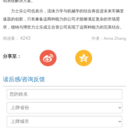
动系统解决方案。
力士乐公司也表示，流体力学与机械学的结合将促进未来车辆变
速器的创新，只有兼备这两种能力的公司才能够满足复杂的市场需
求，德纳与博世力士乐成立合资公司实现了这两种能力的完美结合。
4243
阅读量：
作者：
Anna Zhang
分享至：
读后感/咨询反馈