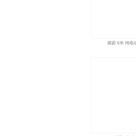
骐蔚 6米 纯电动