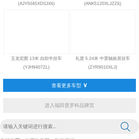
(AJY5045XDSJX6)
(ANK5120XLJZZ6)
玉龙宏图 13米 自卸半挂车
礼度 5.24米 中置轴旅居挂车
(YJH9407ZL)
(ZYR9010XLJ)
∨
查看更多车型
进入福田普罗科品牌页