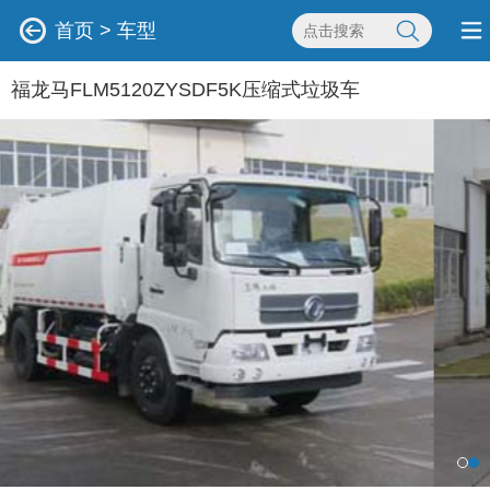
首页
>
车型
福龙马FLM5120ZYSDF5K压缩式垃圾车