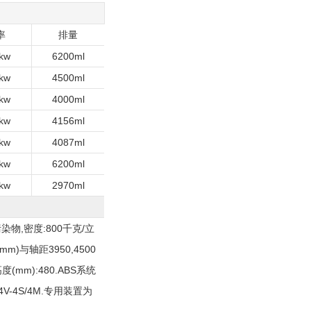
率
排量
kw
6200ml
kw
4500ml
kw
4000ml
kw
4156ml
kw
4087ml
kw
6200ml
kw
2970ml
物,密度:800千克/立
(mm)与轴距3950,4500
mm):480.ABS系统
V-4S/4M.专用装置为