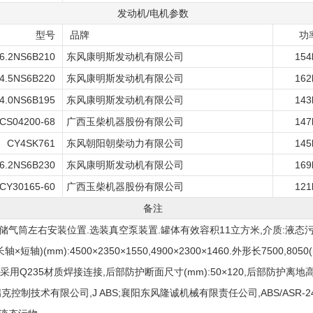
发动机/电机参数
型号
品牌
功
6.2NS6B210
东风康明斯发动机有限公司
154
4.5NS6B220
东风康明斯发动机有限公司
162
4.0NS6B195
东风康明斯发动机有限公司
143
CS04200-68
广西玉柴机器股份有限公司
147
CY4SK761
东风朝阳朝柴动力有限公司
145
6.2NS6B230
东风康明斯发动机有限公司
169
CY30165-60
广西玉柴机器股份有限公司
121
备注
储气筒左右安装位置.选装真空泵装置.罐体有效容积11立方米,介质:液态污染
轴)(mm):4500×2350×1550,4900×2300×1460.外形长7500,8050
采用Q235材质焊接连接,后部防护断面尺寸(mm):50×120,后部防护离地高度(
克控制技术有限公司,J ABS;襄阳东风隆诚机械有限责任公司,ABS/ASR-24