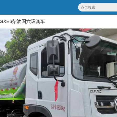
5GXE6柴油国六吸粪车