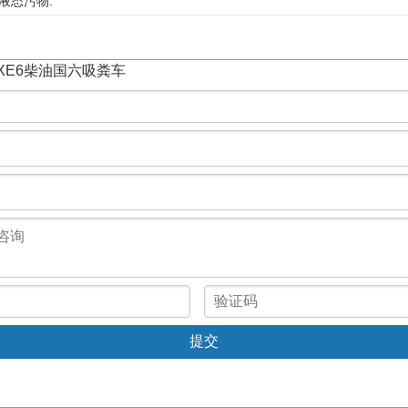
液态污物.
GXE6柴油国六吸粪车