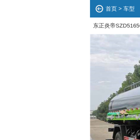
首页
>
车型
东正炎帝SZD516