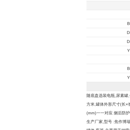
B
D
D
Y
B
Y
随底盘选装电瓶,尿素罐,
方米,罐体外形尺寸(长×长轴×短
(mm)一一对应.侧后防护
生产厂家,型号 :焦作博瑞