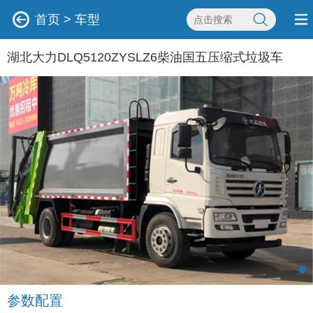
首页
>
车型
湖北大力DLQ5120ZYSLZ6柴油国五压缩式垃圾车
参数配置