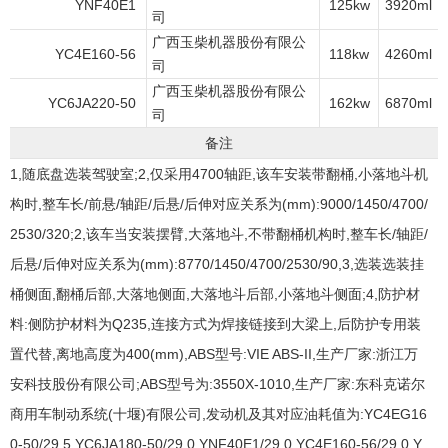
YNF40E1
125kw
3920ml
司
广西玉柴机器股份有限公
YC4E160-56
118kw
4260ml
司
广西玉柴机器股份有限公
YC6JA220-50
162kw
6870ml
司
备注
1,随底盘选装驾驶室;2,仅采用4700轴距,该车安装带翻桶,小落地斗机
构时,整车长/前悬/轴距/后悬/后伸对应关系为(mm):9000/1450/4700/
2530/320;2,该车当安装摆臂,大落地斗,不带翻桶机构时,整车长/轴距/
后悬/后伸对应关系为(mm):8770/1450/4700/2530/90,3,选装选装挂
桶侧面,翻桶后部,大落地侧面,大落地斗后部,小落地斗侧面;4,防护材
料:侧防护材料为Q235,连接方式为焊接链接到大梁上,后防护专用装
置代替,离地高度为400(mm),ABS型号:VIE ABS-II,生产厂家:浙江万
安科技股份有限公司;ABS型号为:3550X-1010,生产厂家:东科克诺尔
商用车制动系统(十堰)有限公司,发动机及其对应油耗值为:YC4EG16
0-50/29.5,YC6JA180-50/29.0,YNF40E1/29.0,YC4E160-56/29.0,Y