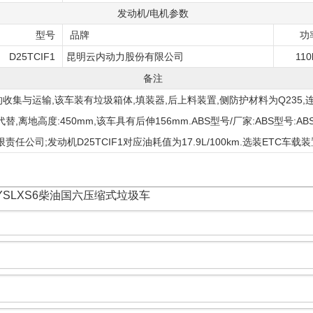
发动机/电机参数
型号
品牌
功
D25TCIF1
昆明云内动力股份有限公司
110
备注
收集与运输,该车装有垃圾箱体,填装器,后上料装置,侧防护材料为Q235
离地高度:450mm,该车具有后伸156mm.ABS型号/厂家:ABS型号:ABS/AS
任公司;发动机D25TCIF1对应油耗值为17.9L/100km.选装ETC车载装
ZYSLXS6柴油国六压缩式垃圾车