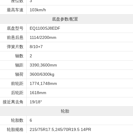
座位数
3
最高车速
103km/h
底盘参数/配置
底盘型号
EQ1100SJ8EDF
前悬后悬
1114/2200mm
弹簧片数
8/10+7
轴数
2
轴距
3390,3600mm
轴荷
3600/6300kg
前轮距
1774,1748mm
后轮距
1618mm
接近离去角
19/18°
轮胎
轮胎数
6
轮胎规格
215/75R17.5,245/70R19.5 14PR