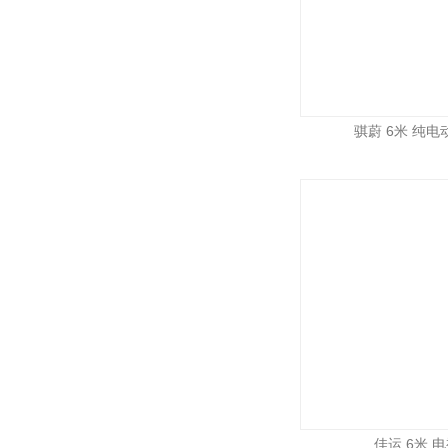
骐蔚 6米 纯电动
佳运 6米 电视