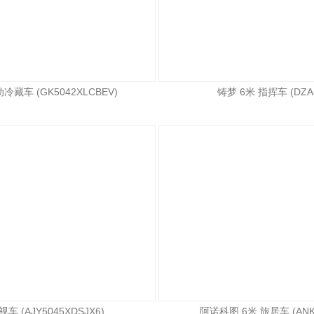
冷藏车 (GK5042XLCBEV)
铸梦 6米 指挥车 (DZA5
车 (AJY5045XDSJX6)
阿诺科图 6米 旅居车 (ANK5