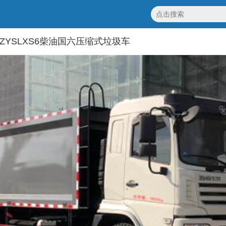
0ZYSLXS6柴油国六压缩式垃圾车