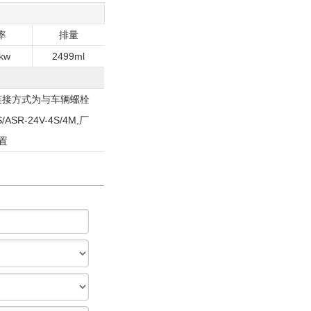
率
排量
kw
2499ml
,连接方式为与车辆螺栓
R-24V-4S/4M,厂
置