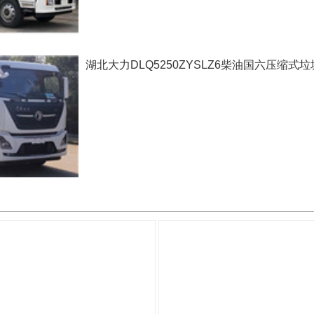
湖北大力DLQ5250ZYSLZ6柴油国六压缩式