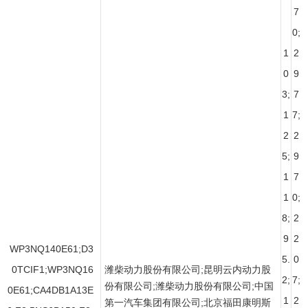
7
0;
1
2
0
9
3;
7
1
7;
2
2
5;
9
1
7
1
0;
8;
2
9
2
WP3NQ140E61;D3
5.
0
0TCIF1;WP3NQ16
潍柴动力股份有限公司;昆明云内动力股
2;
7;
份有限公司;潍柴动力股份有限公司;中国
0E61;CA4DB1A13E
1
2
第一汽车集团有限公司;北京福田康明斯