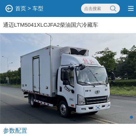
首页
>
车型
通迈LTM5041XLCJFA2柴油国六冷藏车
参数配置