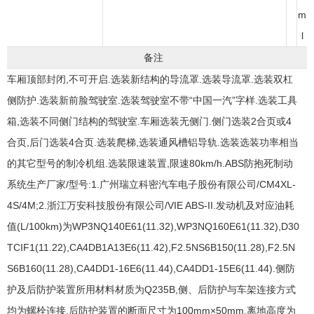
m
l
备注
车厢顶部封闭,不可开启.选装新结构的导流罩.选装导流罩.选装双杠
侧防护.选装新前脸驾驶室.选装驾驶室不带“中国一汽”字样.选装工具
箱,选装不同侧门结构的驾驶室.车厢选装无侧门.侧门选装2合页或4
合页,后门选装4合页.选装爬梯,选装通风槽铝导轨.选装选装功率相当
的其它型号的制冷机组.选装限速装置,限速80km/h.ABS防抱死制动
系统生产厂家/型号:1.广州瑞立科密汽车电子股份有限公司/CM4XL-
4S/4M;2.浙江万安科技股份有限公司/VIE ABS-II.发动机及对应油耗
值(L/100km)为WP3NQ140E61(11.32),WP3NQ160E61(11.32),D30
TCIF1(11.22),CA4DB1A13E6(11.42),F2.5NS6B150(11.28),F2.5N
S6B160(11.28),CA4DD1-16E6(11.44),CA4DD1-15E6(11.44).侧防
护及后防护装置所用材料材质为Q235B,侧、后防护与车架连接方式
均为螺栓连接.后防护装置的断面尺寸为100mm×50mm,离地高度为