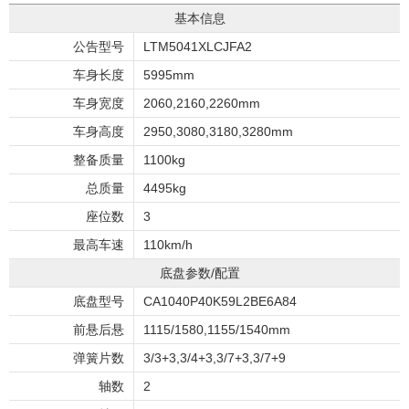
基本信息
公告型号
LTM5041XLCJFA2
车身长度
5995mm
车身宽度
2060,2160,2260mm
车身高度
2950,3080,3180,3280mm
整备质量
1100kg
总质量
4495kg
座位数
3
最高车速
110km/h
底盘参数/配置
底盘型号
CA1040P40K59L2BE6A84
前悬后悬
1115/1580,1155/1540mm
弹簧片数
3/3+3,3/4+3,3/7+3,3/7+9
轴数
2