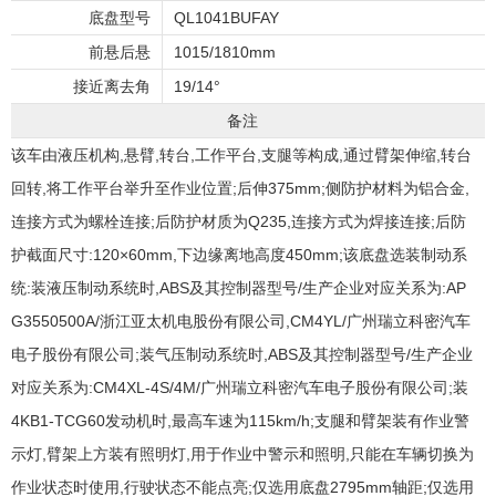
底盘型号
QL1041BUFAY
前悬后悬
1015/1810mm
接近离去角
19/14°
备注
该车由液压机构,悬臂,转台,工作平台,支腿等构成,通过臂架伸缩,转台
回转,将工作平台举升至作业位置;后伸375mm;侧防护材料为铝合金,
连接方式为螺栓连接;后防护材质为Q235,连接方式为焊接连接;后防
护截面尺寸:120×60mm,下边缘离地高度450mm;该底盘选装制动系
统:装液压制动系统时,ABS及其控制器型号/生产企业对应关系为:AP
G3550500A/浙江亚太机电股份有限公司,CM4YL/广州瑞立科密汽车
电子股份有限公司;装气压制动系统时,ABS及其控制器型号/生产企业
对应关系为:CM4XL-4S/4M/广州瑞立科密汽车电子股份有限公司;装
4KB1-TCG60发动机时,最高车速为115km/h;支腿和臂架装有作业警
示灯,臂架上方装有照明灯,用于作业中警示和照明,只能在车辆切换为
作业状态时使用,行驶状态不能点亮;仅选用底盘2795mm轴距;仅选用