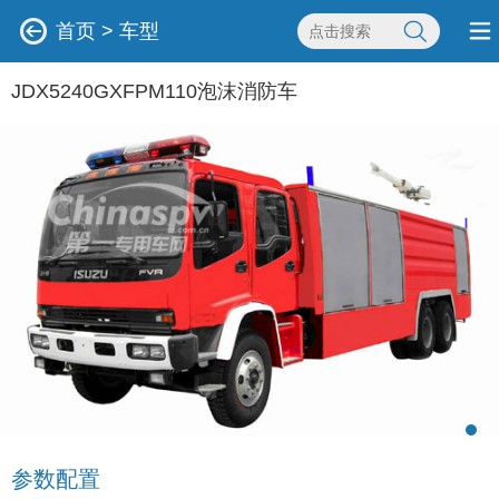
首页
>
车型
JDX5240GXFPM110泡沫消防车
参数配置