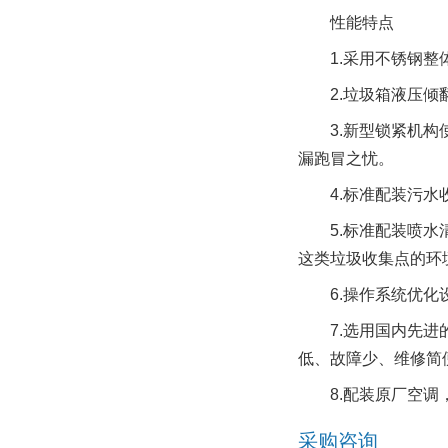
性能特点
1.采用不锈钢整体
2.垃圾箱液压倾翻
3.新型锁紧机构使
漏跑冒之忧。
4.标准配装污水收
5.标准配装喷水清
这类垃圾收集点的环
6.操作系统优化设
7.选用国内先进的
低、故障少、维修简
8.配装原厂空调，
采购咨询