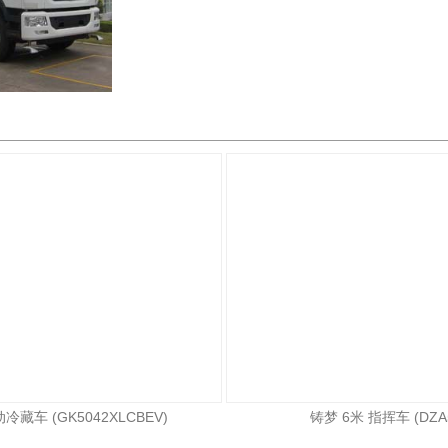
冷藏车 (GK5042XLCBEV)
铸梦 6米 指挥车 (DZA5