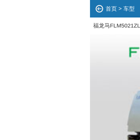
首页
>
车型
福龙马FLM5021