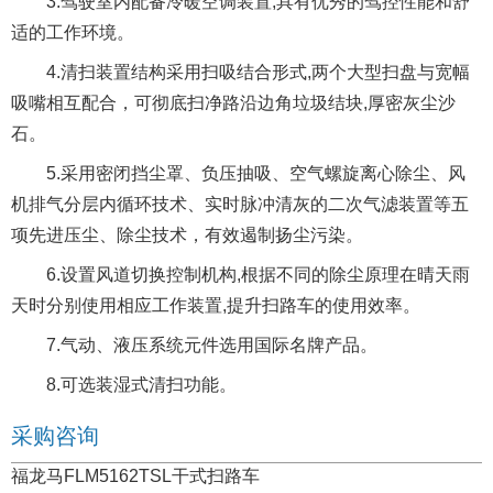
3.驾驶室内配备冷暖空调装置,具有优秀的驾控性能和舒
适的工作环境。
4.清扫装置结构采用扫吸结合形式,两个大型扫盘与宽幅
吸嘴相互配合，可彻底扫净路沿边角垃圾结块,厚密灰尘沙
石。
5.采用密闭挡尘罩、负压抽吸、空气螺旋离心除尘、风
机排气分层内循环技术、实时脉冲清灰的二次气滤装置等五
项先进压尘、除尘技术，有效遏制扬尘污染。
6.设置风道切换控制机构,根据不同的除尘原理在晴天雨
天时分别使用相应工作装置,提升扫路车的使用效率。
7.气动、液压系统元件选用国际名牌产品。
8.可选装湿式清扫功能。
采购咨询
福龙马FLM5162TSL干式扫路车