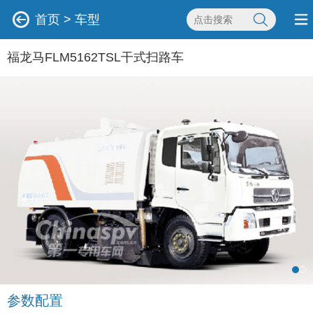
首页
>
车型
福龙马FLM5162TSL干式扫路车
参数配置