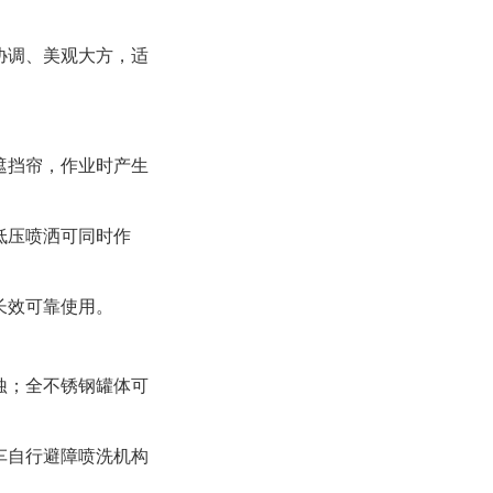
协调、美观大方，适
遮挡帘，作业时产生
低压喷洒可同时作
长效可靠使用。
蚀；全不锈钢罐体可
车自行避障喷洗机构