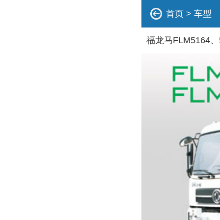
首页
>
车型
福龙马FLM5164、