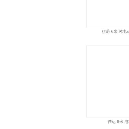
骐蔚 6米 纯电动
佳运 6米 电视