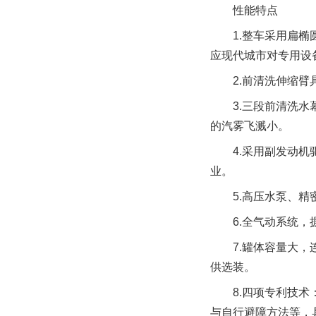
性能特点
1.整车采用扁椭圆
应现代城市对专用设
2.前清洗伸缩臂具
3.三段前清洗水幕
的汽雾飞溅小。
4.采用副发动机驱
业。
5.高压水泵、精密
6.全气动系统，摒
7.罐体容量大，连
供选装。
8.四项专利技术：
与自行避障方法等，