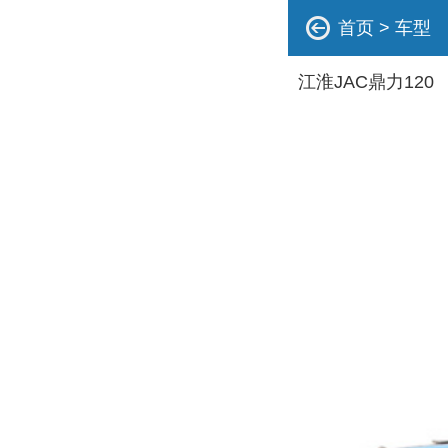
首页
>
车型
江淮JAC鼎力120