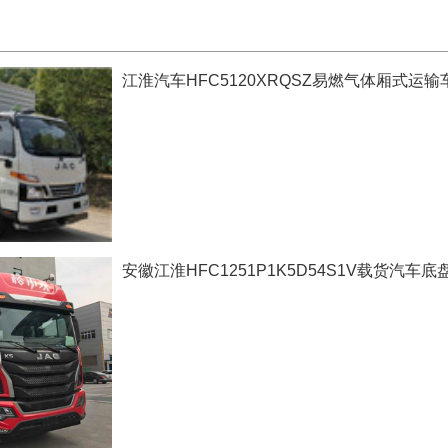
江淮汽车HFC5120XRQSZ易燃气体厢式运输
安徽江淮HFC1251P1K5D54S1V载货汽车底