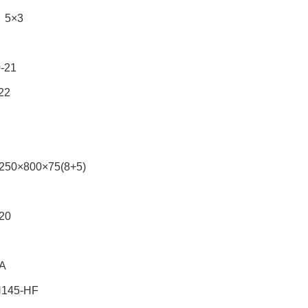
5×3
21
22
800×75(8+5)
20
A
5-HF