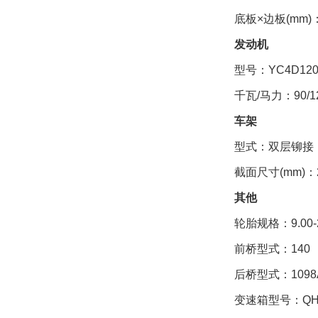
底板×边板(mm)：
发动机
型号：YC4D120-
千瓦/马力：90/1
车架
型式：双层铆接
截面尺寸(mm)：250×
其他
轮胎规格：9.00-
前桥型式：140
后桥型式：1098
变速箱型号：QH14