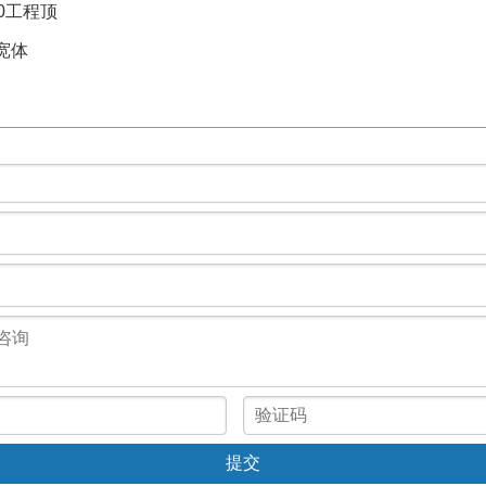
0工程顶
宽体