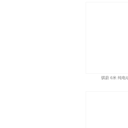
骐蔚 6米 纯电动