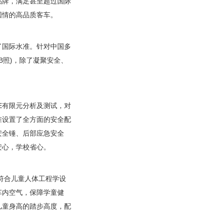
品牌，满足甚至超过国际
国情的高品质客车。
国际水准。针对中国多
B照)，除了凝聚安全、
E有限元分析及测试，对
准设置了全方面的安全配
安全锤、后部应急安全
安心，学校省心。
符合儿童人体工程学设
车内空气，保障学童健
儿童身高的踏步高度，配