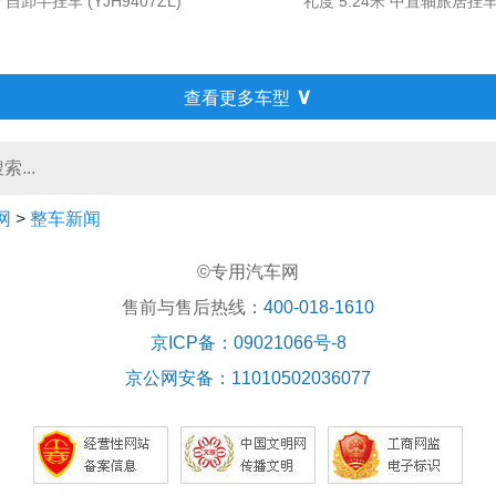
自卸半挂车 (YJH9407ZL)
礼度 5.24米 中置轴旅居挂车 (
∨
查看更多车型
网
>
整车新闻
©专用汽车网
售前与售后热线：
400-018-1610
京ICP备：09021066号-8
京公网安备：11010502036077