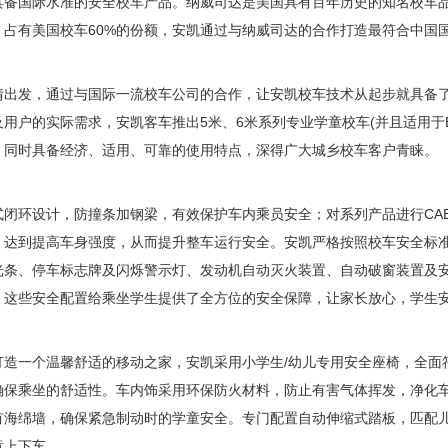
具备国际水准的安全校车产品。纳威司达是美国具有百年历史的知名校车
，占有美国校车60%的份额，安凯通过与纳威司达的合作打造最符合中国
发，通过与国际一流校车公司的合作，让安凯校车技术从起步就具备了
用户的实际需求，安凯客车推出5米、6米系列专业学童校车(并且适用于
，同时具备经济、适用、可靠的使用特点，深得广大城乡校车客户青睐。
环设计，防撞条加钢梁，有效保护车内乘员安全；对系列产品进行CA
，达到提高车身强度，从而提升整车运行安全。安凯严格按照校车安全标
光条、停车标志牌及闪烁警示灯、发动机自动灭火装置、自动破窗装置及
。这些安全配置给乘坐学生提供了全方位的安全保障，让家长放心，学生
一个温馨舒适的移动之家，安凯采用小学生/幼儿专用安全座椅，全面
确保乘坐的舒适性。车内饰采用环保防火材料，防止有害气体挥发，净化
有海绵墙，确保紧急制动时的学童安全。专门配置自动伸缩式踏板，匹配
童上下车。