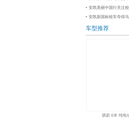
安凯美丽中国行关注校
安凯新国标校车夺得马
车型推荐
骐蔚 6米 纯电动