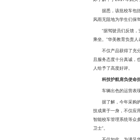
据悉，该批校车包括8
风雨无阻地为学生们保
“据驾驶员们反馈，安
乘坐。”华美教育负责人
不仅产品获得了充分认
且服务态度十分真诚，
人给予了高度好评。
科技护航肩负使命
车辆出色的运营表现和
据了解，今年采购的5
技成果于一身，不仅应用
智能校车管理系统等众
卫士”。
不仅如此，为满足华美