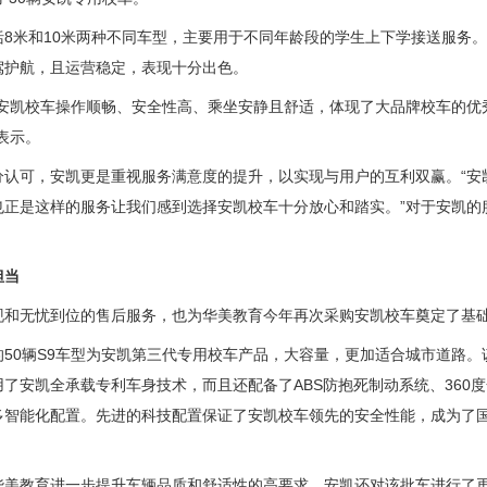
米和10米两种不同车型，主要用于不同年龄段的学生上下学接送服务。
驾护航，且运营稳定，表现十分出色。
凯校车操作顺畅、安全性高、乘坐安静且舒适，体现了大品牌校车的优
表示。
可，安凯更是重视服务满意度的提升，以实现与用户的互利双赢。“安
也正是这样的服务让我们感到选择安凯校车十分放心和踏实。”对于安凯的
担当
无忧到位的售后服务，也为华美教育今年再次采购安凯校车奠定了基
0辆S9车型为安凯第三代专用校车产品，大容量，更加适合城市道路。
了安凯全承载专利车身技术，而且还配备了ABS防抱死制动系统、360
多智能化配置。先进的科技配置保证了安凯校车领先的安全性能，成为了国
教育进一步提升车辆品质和舒适性的高要求，安凯还对该批车进行了再