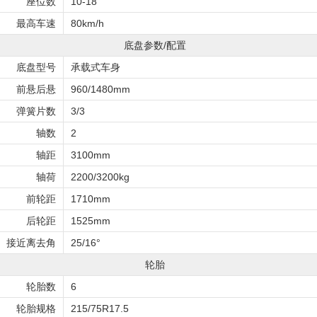
座位数
10-18
最高车速
80km/h
底盘参数/配置
底盘型号
承载式车身
前悬后悬
960/1480mm
弹簧片数
3/3
轴数
2
轴距
3100mm
轴荷
2200/3200kg
前轮距
1710mm
后轮距
1525mm
接近离去角
25/16°
轮胎
轮胎数
6
轮胎规格
215/75R17.5