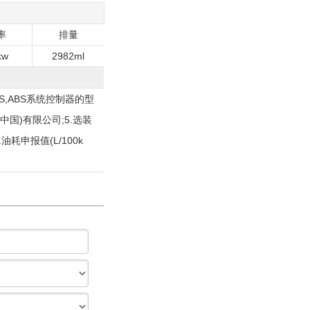
率
排量
kw
2982ml
S,ABS系统控制器的型
(中国)有限公司;5.选装
油耗申报值(L/100k