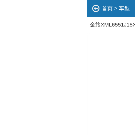
首页
>
车型
金旅XML6551J