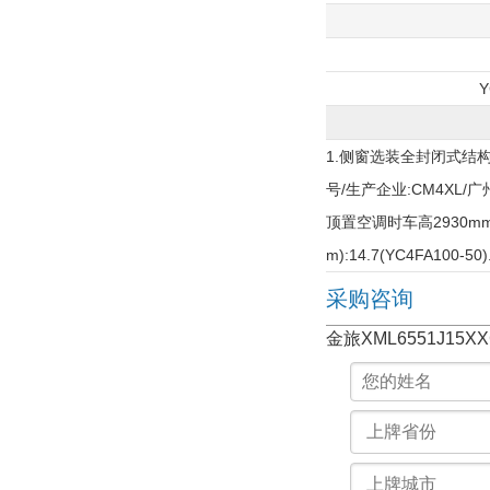
Y
1.侧窗选装全封闭式结构
号/生产企业:CM4XL/
顶置空调时车高2930mm;
m):14.7(YC4FA100-50)
采购咨询
金旅XML6551J1