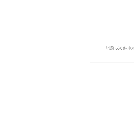
骐蔚 6米 纯电动