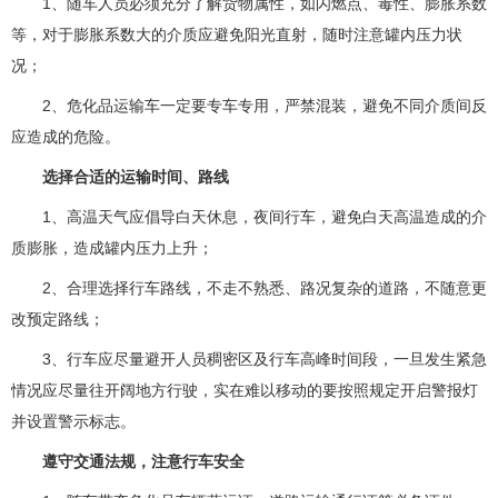
1、随车人员必须充分了解货物属性，如闪燃点、毒性、膨胀系数
等，对于膨胀系数大的介质应避免阳光直射，随时注意罐内压力状
况；
2、危化品运输车一定要专车专用，严禁混装，避免不同介质间反
应造成的危险。
选择合适的运输时间、路线
1、高温天气应倡导白天休息，夜间行车，避免白天高温造成的介
质膨胀，造成罐内压力上升；
2、合理选择行车路线，不走不熟悉、路况复杂的道路，不随意更
改预定路线；
3、行车应尽量避开人员稠密区及行车高峰时间段，一旦发生紧急
情况应尽量往开阔地方行驶，实在难以移动的要按照规定开启警报灯
并设置警示标志。
遵守交通法规，注意行车安全