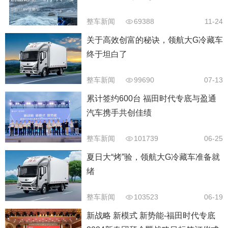
整车新闻
69388
11-24
关于高效创富的秘诀，领航大G冷藏车
终于坦白了
整车新闻
99690
07-13
累计签约600台 福田时代专底与盈通
汽车携手共创佳绩
整车新闻
101739
06-25
夏日大“烤”验，领航大G冷藏车准备就
绪
整车新闻
103523
06-19
新战略 新模式 新势能-福田时代专底